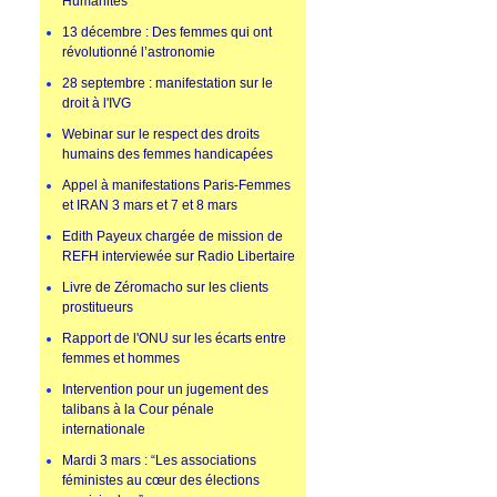
Humanités
13 décembre : Des femmes qui ont
révolutionné l’astronomie
28 septembre : manifestation sur le
droit à l'IVG
Webinar sur le respect des droits
humains des femmes handicapées
Appel à manifestations Paris-Femmes
et IRAN 3 mars et 7 et 8 mars
Edith Payeux chargée de mission de
REFH interviewée sur Radio Libertaire
Livre de Zéromacho sur les clients
prostitueurs
Rapport de l'ONU sur les écarts entre
femmes et hommes
Intervention pour un jugement des
talibans à la Cour pénale
internationale
Mardi 3 mars : “Les associations
féministes au cœur des élections