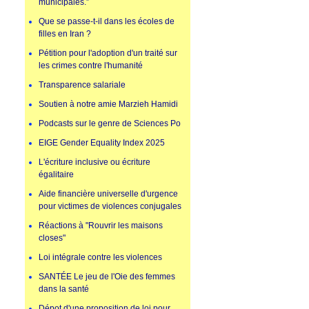
municipales.”
Que se passe-t-il dans les écoles de
filles en Iran ?
Pétition pour l'adoption d'un traité sur
les crimes contre l'humanité
Transparence salariale
Soutien à notre amie Marzieh Hamidi
Podcasts sur le genre de Sciences Po
EIGE Gender Equality Index 2025
L'écriture inclusive ou écriture
égalitaire
Aide financière universelle d'urgence
pour victimes de violences conjugales
Réactions à "Rouvrir les maisons
closes"
Loi intégrale contre les violences
SANTÉE Le jeu de l'Oie des femmes
dans la santé
Dépot d'une proposition de loi pour