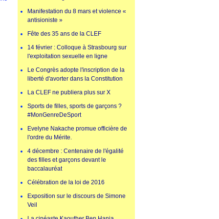
Manifestation du 8 mars et violence «
antisioniste »
Fête des 35 ans de la CLEF
14 février : Colloque à Strasbourg sur
l'exploitation sexuelle en ligne
Le Congrès adopte l'inscription de la
liberté d'avorter dans la Constitution
La CLEF ne publiera plus sur X
Sports de filles, sports de garçons ?
#MonGenreDeSport
Evelyne Nakache promue officière de
l'ordre du Mérite.
4 décembre : Centenaire de l'égalité
des filles et garçons devant le
baccalauréat
Célébration de la loi de 2016
Exposition sur le discours de Simone
Veil
La cinéaste Kaouther Ben Hania