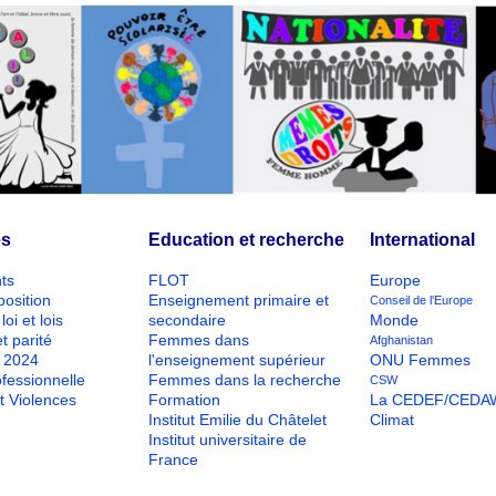
és
Education et recherche
International
ts
FLOT
Europe
position
Enseignement primaire et
Conseil de l'Europe
loi et lois
secondaire
Monde
t parité
Femmes dans
Afghanistan
O 2024
l'enseignement supérieur
ONU Femmes
ofessionnelle
Femmes dans la recherche
CSW
t Violences
Formation
La CEDEF/CEDA
Institut Emilie du Châtelet
Climat
Institut universitaire de
France