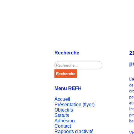
2
Recherche
p
Rechercher
Recherche
L'
de
Menu REFH
dr
po
Accueil
eu
Présentation (flyer)
In
Objectifs
Statuts
pr
Adhésion
ba
Contact
Rapports d'activité
Vi