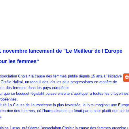
1 novembre lancement de "Le Meilleur de l'Europe
our les femmes"
association Choisir la cause des femmes publie depuis 15 ans,à l'initiative
 Gisèle Halimi, un receuil des lois les plus progressistes en matière de
oits des femmes dans les pays européens
ur que ce bouquet législatif puisse ensuite s’appliquer à toutes les citoyennes
ropéennes.
titulé La Clause de l’européenne la plus favorisée, le livre imaginait une Europ
otectrice des femmes, où l’harmonisation se ferait par le haut plutôt que par le
s.
olaine Lucas, présidente l'associaiton Choisir la cause des femmes organise 