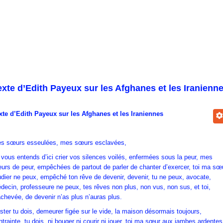
exte d’Edith Payeux sur les Afghanes et les Iranienn
xte d’Edith Payeux sur les Afghanes et les Iraniennes
s sœurs esseulées, mes sœurs esclavées,
 vous entends d’ici crier vos silences voilés, enfermées sous la peur, mes
urs de peur, empêchées de partout de parler de chanter d’exercer, toi ma sœ
udier ne peux, empêché ton rêve de devenir, devenir, tu ne peux, avocate,
decin, professeure ne peux, tes rêves non plus, non vus, non sus, et toi,
achevée, de devenir n’as plus n’auras plus.
ster tu dois, demeurer figée sur le vide, la maison désormais toujours,
ntrainte, tu dois, ni bouger ni courir ni jouer, toi ma sœur aux jambes ardentes