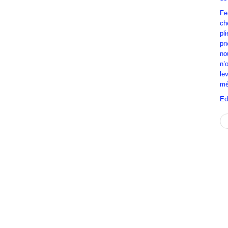
Fe
ch
pl
pr
no
n’
le
mé
Ed