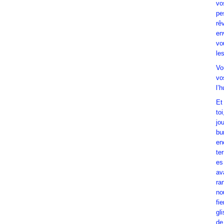
vo
pe
rê
en
vo
le
Vo
vo
l’
Et
to
jo
bu
en
te
es
av
ra
no
fi
gl
de