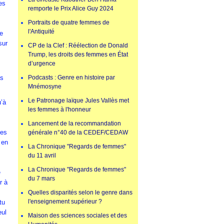
es
remporte le Prix Alice Guy 2024
s
Portraits de quatre femmes de
l'Antiquité
je
sur
CP de la Clef : Réélection de Donald
Trump, les droits des femmes en État
d’urgence
as
Podcasts : Genre en histoire par
Mnémosyne
Le Patronage laïque Jules Vallès met
u’à
les femmes à l'honneur
Lancement de la recommandation
 es
générale n°40 de la CEDEF/CEDAW
 en
La Chronique "Regards de femmes"
du 11 avril
s
La Chronique "Regards de femmes"
e
du 7 mars
r à
Quelles disparités selon le genre dans
l'enseignement supérieur ?
tu
eul
Maison des sciences sociales et des