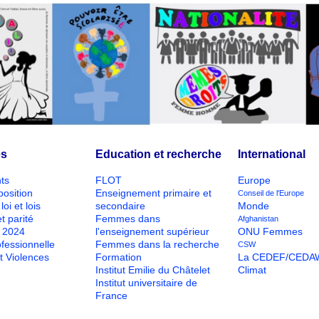
és
Education et recherche
International
ts
FLOT
Europe
position
Enseignement primaire et
Conseil de l'Europe
loi et lois
secondaire
Monde
t parité
Femmes dans
Afghanistan
O 2024
l'enseignement supérieur
ONU Femmes
ofessionnelle
Femmes dans la recherche
CSW
t Violences
Formation
La CEDEF/CEDA
Institut Emilie du Châtelet
Climat
Institut universitaire de
France