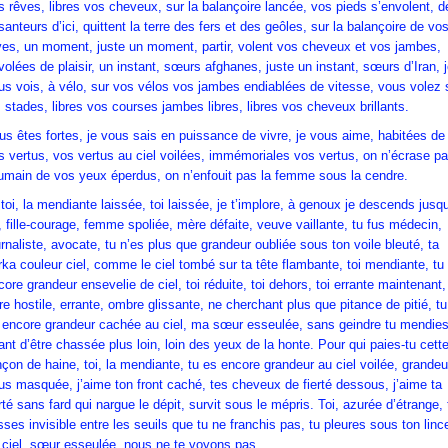
s rêves, libres vos cheveux, sur la balançoire lancée, vos pieds s’envolent, d
santeurs d’ici, quittent la terre des fers et des geôles, sur la balançoire de vo
ves, un moment, juste un moment, partir, volent vos cheveux et vos jambes,
volées de plaisir, un instant, sœurs afghanes, juste un instant, sœurs d’Iran, 
us vois, à vélo, sur vos vélos vos jambes endiablées de vitesse, vous volez 
s stades, libres vos courses jambes libres, libres vos cheveux brillants.
us êtes fortes, je vous sais en puissance de vivre, je vous aime, habitées de
s vertus, vos vertus au ciel voilées, immémoriales vos vertus, on n’écrase p
humain de vos yeux éperdus, on n’enfouit pas la femme sous la cendre.
 toi, la mendiante laissée, toi laissée, je t’implore, à genoux je descends jusq
i, fille-courage, femme spoliée, mère défaite, veuve vaillante, tu fus médecin,
urnaliste, avocate, tu n’es plus que grandeur oubliée sous ton voile bleuté, ta
rka couleur ciel, comme le ciel tombé sur ta tête flambante, toi mendiante, tu
core grandeur ensevelie de ciel, toi réduite, toi dehors, toi errante maintenant,
rre hostile, errante, ombre glissante, ne cherchant plus que pitance de pitié, tu
 encore grandeur cachée au ciel, ma sœur esseulée, sans geindre tu mendie
ant d’être chassée plus loin, loin des yeux de la honte. Pour qui paies-tu cett
nçon de haine, toi, la mendiante, tu es encore grandeur au ciel voilée, grandeu
us masquée, j’aime ton front caché, tes cheveux de fierté dessous, j’aime ta
erté sans fard qui nargue le dépit, survit sous le mépris. Toi, azurée d’étrange, 
isses invisible entre les seuils que tu ne franchis pas, tu pleures sous ton linc
 ciel, sœur esseulée, nous ne te voyons pas.