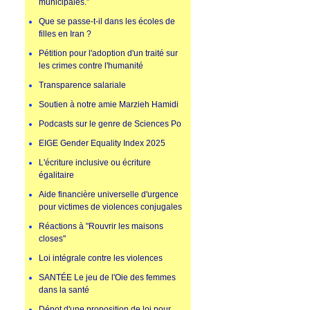
municipales.”
Que se passe-t-il dans les écoles de
filles en Iran ?
Pétition pour l'adoption d'un traité sur
les crimes contre l'humanité
Transparence salariale
Soutien à notre amie Marzieh Hamidi
Podcasts sur le genre de Sciences Po
EIGE Gender Equality Index 2025
L'écriture inclusive ou écriture
égalitaire
Aide financière universelle d'urgence
pour victimes de violences conjugales
Réactions à "Rouvrir les maisons
closes"
Loi intégrale contre les violences
SANTÉE Le jeu de l'Oie des femmes
dans la santé
Dépot d'une proposition de loi pour