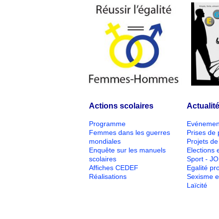
Actions scolaires
Actualit
Programme
Evénemen
Femmes dans les guerres
Prises de 
mondiales
Projets de 
Enquête sur les manuels
Elections e
scolaires
Sport - J
Affiches CEDEF
Egalité pr
Réalisations
Sexisme e
Laïcité