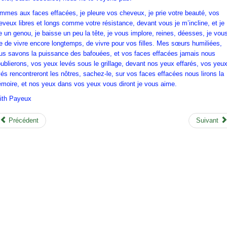
mmes aux faces effacées, je pleure vos cheveux, je prie votre beauté, vos
eveux libres et longs comme votre résistance, devant vous je m’incline, et je
ie un genou, je baisse un peu la tête, je vous implore, reines, déesses, je vou
ie de vivre encore longtemps, de vivre pour vos filles. Mes sœurs humiliées,
us savons la puissance des bafouées, et vos faces effacées jamais nous
oublierons, vos yeux levés sous le grillage, devant nos yeux effarés, vos yeu
vés rencontreront les nôtres, sachez-le, sur vos faces effacées nous lirons la
moire, et nos yeux dans vos yeux vous diront je vous aime.
ith Payeux
Précédent
Suivant