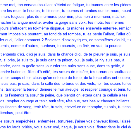
mme moi, ton cerveau bouillant s’éteint de fatigue, tu tournes entre les pièces
ntre les murs te heurtes, te blesses, tu tournes et tombes sur les murs, sour
s murs toujours, plus de murmures pour rien, plus rien à murmurer, mâcher,
mâcher ta langue muette, avaler ta gorge sans voix, tes mots, les mêmes
ujours s’effacent en toi-même disparue, tu mâches ensevelie enterrée, remâc
 mort impossible pourtant, au fond de toi tombée, tu as perdu l’allant, l’aller où
aller quoi, l’aller comment ? Encloses d’anxiolytiques, de somnifères d’oubli, tu
urrais, comme d’autres, surdoser, tu pourrais, en finir, en vrai, tu pourrais.
t’entends d’ici, d’ici je suis, dans la chance d’ici, de te pleurer je suis, je suis
n, si près, je suis toi, je suis dans ta prison, oui, je sais, je n’y suis pas, à
tendre, dans ta geôle sans jour crier tes nuits sans aube, dans ta geôle, à
tendre hurler les filles d’à côté, tes sœurs de misère, tes sœurs en souffranc
us les coups et les clous qu’on enfonce de force, de la force elles ont encore,
y suis pas, je sais, dans la salle des tortures et des viols, toi, tes sœurs tu le
ns, transpirer la terreur, derrière le mur aveugle, et respirer courage et tenir, tu
is, tu l’entends ta sœur de peine, que bientôt on jettera dans ta cellule à tes
eds, respirer courage et tenir, tenir tête, tête nue, ses beaux cheveux brillants
goulinants de sang, tenir tête, tu sais, chevelure de triomphe, tu sais, tu tiens
 tiendras, peut-être…
s sœurs empêchées, enfermées, torturées, j’aime vos cheveux libres, laissé
 vos foulards brûlés, vous avez osé, risqué, je vous vois flotter dans le ciel d