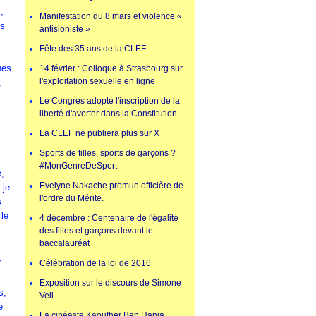
,
Manifestation du 8 mars et violence «
ds
antisioniste »
Fête des 35 ans de la CLEF
hes
14 février : Colloque à Strasbourg sur
l'exploitation sexuelle en ligne
,
Le Congrès adopte l'inscription de la
liberté d'avorter dans la Constitution
La CLEF ne publiera plus sur X
Sports de filles, sports de garçons ?
#MonGenreDeSport
e,
Evelyne Nakache promue officière de
 je
l'ordre du Mérite.
s
 le
4 décembre : Centenaire de l'égalité
des filles et garçons devant le
baccalauréat
,
Célébration de la loi de 2016
Exposition sur le discours de Simone
s,
Veil
e
La cinéaste Kaouther Ben Hania