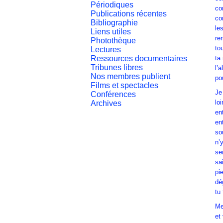
Périodiques
co
Publications récentes
co
Bibliographie
le
Liens utiles
re
Photothèque
to
Lectures
Ressources documentaires
ta
Tribunes libres
l’
Nos membres publient
po
Films et spectacles
Je 
Conférences
loi
Archives
en
en
so
n’
se
sa
pi
dé
tu
Me
et