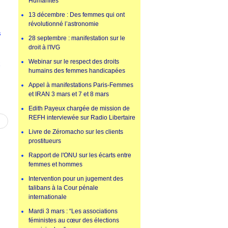
Humanités
13 décembre : Des femmes qui ont
révolutionné l’astronomie
s
28 septembre : manifestation sur le
droit à l'IVG
Webinar sur le respect des droits
x
humains des femmes handicapées
Appel à manifestations Paris-Femmes
et IRAN 3 mars et 7 et 8 mars
Edith Payeux chargée de mission de
REFH interviewée sur Radio Libertaire
Livre de Zéromacho sur les clients
prostitueurs
Rapport de l'ONU sur les écarts entre
femmes et hommes
Intervention pour un jugement des
talibans à la Cour pénale
internationale
Mardi 3 mars : “Les associations
féministes au cœur des élections