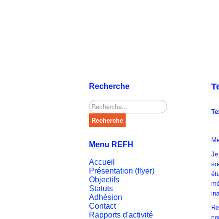
T
Recherche
Rechercher
Te
Recherche
Me
Menu REFH
Je
Accueil
sœ
Présentation (flyer)
ét
Objectifs
mé
Statuts
in
Adhésion
Contact
Re
Rapports d'activité
co