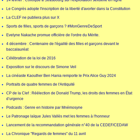
14 février : Colloque à Strasbourg sur l'exploitation sexuelle en ligne
Le Congrès adopte l'inscription de la liberté d'avorter dans la Constitution
La CLEF ne publiera plus sur X
Sports de filles, sports de garçons ? #MonGenreDeSport
Evelyne Nakache promue officière de l'ordre du Mérite.
4 décembre : Centenaire de l'égalité des filles et garçons devant le
baccalauréat
Célébration de la loi de 2016
Exposition sur le discours de Simone Veil
La cinéaste Kaouther Ben Hania remporte le Prix Alice Guy 2024
Portraits de quatre femmes de l'Antiquité
CP de la Clef : Réélection de Donald Trump, les droits des femmes en État
d’urgence
Podcasts : Genre en histoire par Mnémosyne
Le Patronage laïque Jules Vallès met les femmes à l'honneur
Lancement de la recommandation générale n°40 de la CEDEF/CEDAW
La Chronique "Regards de femmes" du 11 avril