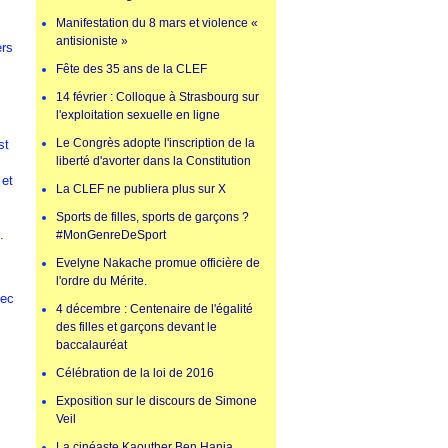
Manifestation du 8 mars et violence «
antisioniste »
ers
Fête des 35 ans de la CLEF
14 février : Colloque à Strasbourg sur
l'exploitation sexuelle en ligne
Le Congrès adopte l'inscription de la
st
liberté d'avorter dans la Constitution
 et
La CLEF ne publiera plus sur X
Sports de filles, sports de garçons ?
.
#MonGenreDeSport
Evelyne Nakache promue officière de
l'ordre du Mérite.
vec
4 décembre : Centenaire de l'égalité
des filles et garçons devant le
baccalauréat
Célébration de la loi de 2016
Exposition sur le discours de Simone
Veil
La cinéaste Kaouther Ben Hania