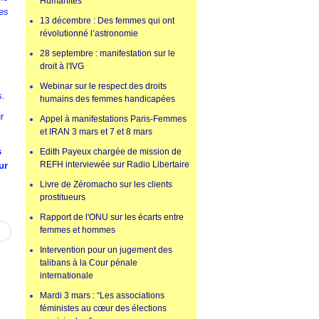
Humanités
les
13 décembre : Des femmes qui ont
révolutionné l’astronomie
28 septembre : manifestation sur le
droit à l'IVG
Webinar sur le respect des droits
s.
humains des femmes handicapées
r
Appel à manifestations Paris-Femmes
et IRAN 3 mars et 7 et 8 mars
s
Edith Payeux chargée de mission de
REFH interviewée sur Radio Libertaire
ur
Livre de Zéromacho sur les clients
prostitueurs
Rapport de l'ONU sur les écarts entre
femmes et hommes
Intervention pour un jugement des
talibans à la Cour pénale
internationale
Mardi 3 mars : “Les associations
féministes au cœur des élections