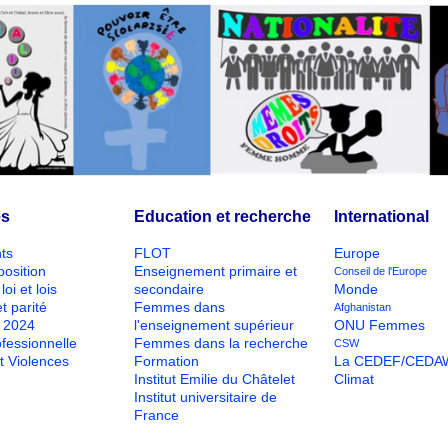
és
Education et recherche
International
ts
FLOT
Europe
position
Enseignement primaire et
Conseil de l'Europe
loi et lois
secondaire
Monde
t parité
Femmes dans
Afghanistan
O 2024
l'enseignement supérieur
ONU Femmes
ofessionnelle
Femmes dans la recherche
CSW
t Violences
Formation
La CEDEF/CEDA
Institut Emilie du Châtelet
Climat
Institut universitaire de
France