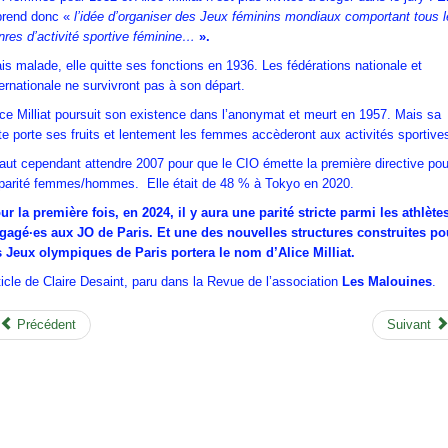
prend donc «
l’idée d’organiser des Jeux féminins mondiaux comportant tous 
nres d’activité sportive féminine…
».
is malade, elle quitte ses fonctions en 1936. Les fédérations nationale et
ternationale ne survivront pas à son départ.
ice Milliat poursuit son existence dans l’anonymat et meurt en 1957. Mais sa
tte porte ses fruits et lentement les femmes accèderont aux activités sportive
 faut cependant attendre 2007 pour que le CIO émette la première directive pou
 parité femmes/hommes. Elle était de 48 % à Tokyo en 2020.
ur la première fois, en 2024, il y aura une parité stricte parmi les athlète
gagé·es aux JO de Paris. Et une des nouvelles structures construites po
s Jeux olympiques de Paris portera le nom d’Alice Milliat.
ticle de Claire Desaint, paru dans la Revue de l’association
Les Malouines
.
Précédent
Suivant