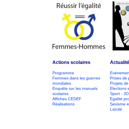
Actions scolaires
Actualit
Programme
Evénemen
Femmes dans les guerres
Prises de 
mondiales
Projets de 
Enquête sur les manuels
Elections e
scolaires
Sport - J
Affiches CEDEF
Egalité pr
Réalisations
Sexisme e
Laïcité