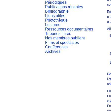
Périodiques
co
Publications récentes
Bibliographie
Re
Liens utiles
cl
Photothèque
al
Lectures
Ressources documentaires
Al
Tribunes libres
Nos membres publient
Films et spectacles
Conférences
Archives
De
l’
ad
El
Fr
el
Fr
cr