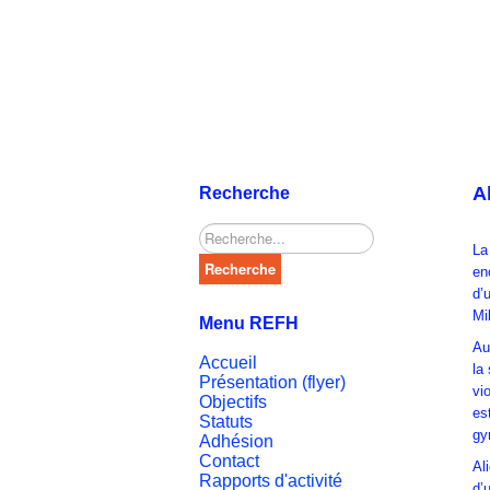
A
Recherche
Rechercher
La
Recherche
en
d’
Mi
Menu REFH
Au
Accueil
la
Présentation (flyer)
vio
Objectifs
es
Statuts
gy
Adhésion
Contact
Al
Rapports d'activité
d’