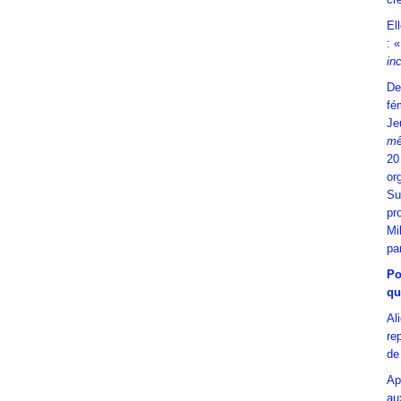
El
: «
in
De
fé
Je
mê
20
or
Su
pr
Mi
par
Po
qu
Al
re
de
Ap
au