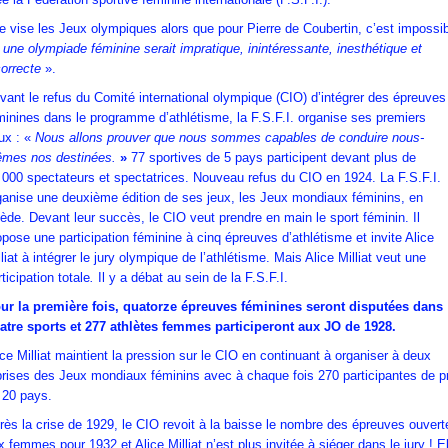
le vise les Jeux olympiques alors que pour Pierre de Coubertin, c’est impossi
une olympiade féminine serait impratique, inintéressante, inesthétique et
correcte
».
vant le refus du Comité international olympique (CIO) d’intégrer des épreuves
minines dans le programme d’athlétisme, la F.S.F.I. organise ses premiers
ux : «
Nous allons prouver que nous sommes capables de conduire nous-
mes nos destinées.
»
77 sportives de 5 pays participent devant plus de
 000 spectateurs et spectatrices. Nouveau refus du CIO en 1924. La F.S.F.I.
ganise une deuxième édition de ses jeux, les Jeux mondiaux féminins, en
ède. Devant leur succès, le CIO veut prendre en main le sport féminin. Il
opose une participation féminine à cinq épreuves d’athlétisme et invite Alice
lliat à intégrer le jury olympique de l’athlétisme. Mais Alice Milliat veut une
ticipation totale
.
Il y a débat au sein de la F.S.F.I.
ur la première fois, quatorze épreuves féminines seront disputées dans
atre sports et 277 athlètes femmes participeront aux JO de 1928.
ice Milliat maintient la pression sur le CIO en continuant à organiser à deux
prises des Jeux mondiaux féminins avec à chaque fois 270 participantes de p
 20 pays.
rès la crise de 1929, le CIO revoit à la baisse le nombre des épreuves ouvert
x femmes pour 1932 et Alice Milliat n’est plus invitée à siéger dans le jury ! El