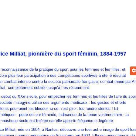
lice Milliat, pionnière du sport féminin, 1884-1957
 reconnaissance de la pratique du sport pour les femmes et les filles, et
core plus leur participation à des compétitions sportives a été le résultat
un combat intense contre la société patriarcale française, combat mené par Al
lliat, complètement oubliée jusqu’à très récemment.
 début du XXe siècle, pour empêcher les femmes et les filles de faire du spor
 société misogyne utilise des arguments médicaux : les gestes et efforts
lents pourraient les blesser, si ce n’est pire : les rendre stériles ! Et
thétiques : perte de leur féminité, indécence de la tenue vestimentaire. La
mnastique seule est tolérée car elle apporte élégance et légèreté.
ice Milliat, née en 1884, à Nantes, découvre une tout autre image du sport lor
un séjour comme préceptrice en Angleterre, en 1903. Elle est aussi témoin du