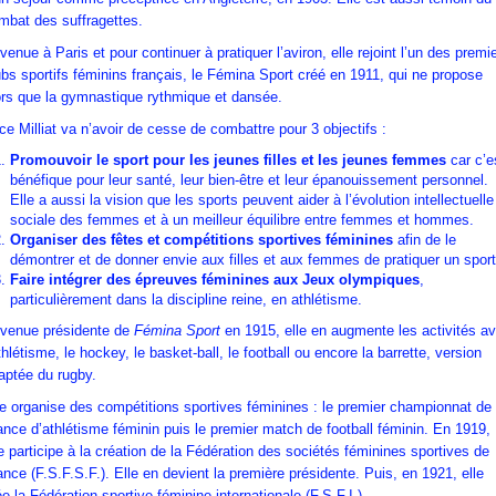
mbat des suffragettes.
venue à Paris et pour continuer à pratiquer l’aviron, elle rejoint l’un des premi
ubs sportifs féminins français, le Fémina Sport créé en 1911, qui ne propose
ors que la gymnastique rythmique et dansée.
ice Milliat va n’avoir de cesse de combattre pour 3 objectifs :
Promouvoir le sport pour les jeunes filles et les jeunes femmes
car c’e
bénéfique pour leur santé, leur bien-être et leur épanouissement personnel.
Elle a aussi la vision que les sports peuvent aider à l’évolution intellectuelle
sociale des femmes et à un meilleur équilibre entre femmes et hommes.
Organiser des fêtes et compétitions sportives féminines
afin de le
démontrer et de donner envie aux filles et aux femmes de pratiquer un sport
Faire intégrer des épreuves féminines aux Jeux olympiques
,
particulièrement dans la discipline reine, en athlétisme.
venue présidente de
Fémina Sport
en 1915, elle en augmente les activités a
athlétisme, le hockey, le basket-ball, le football ou encore la barrette, version
aptée du rugby.
le organise des compétitions sportives féminines : le premier championnat de
ance d’athlétisme féminin puis le premier match de football féminin. En 1919,
le participe à la création de la Fédération des sociétés féminines sportives de
ance (F.S.F.S.F.). Elle en devient la première présidente. Puis, en 1921, elle
ée la Fédération sportive féminine internationale (F.S.F.I.).