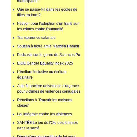
municipales.”
Que se passe-t-il dans les écoles de
filles en Iran ?
Pétition pour l'adoption d'un traité sur
les crimes contre l'humanité
Transparence salariale
Soutien à notre amie Marzieh Hamidi
Podcasts sur le genre de Sciences Po
EIGE Gender Equality Index 2025
L'écriture inclusive ou écriture
égalitaire
Aide financière universelle d'urgence
pour victimes de violences conjugales
Réactions à "Rouvrir les maisons
closes"
Loi intégrale contre les violences
SANTÉE Le jeu de l'Oie des femmes
dans la santé
Dépot d'une proposition de loi pour