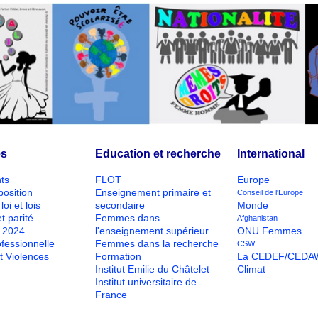
és
Education et recherche
International
ts
FLOT
Europe
position
Enseignement primaire et
Conseil de l'Europe
loi et lois
secondaire
Monde
t parité
Femmes dans
Afghanistan
O 2024
l'enseignement supérieur
ONU Femmes
ofessionnelle
Femmes dans la recherche
CSW
t Violences
Formation
La CEDEF/CEDA
Institut Emilie du Châtelet
Climat
Institut universitaire de
France