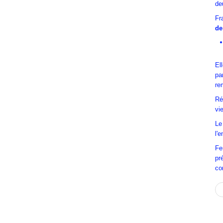
de
Fr
de
El
pa
re
Ré
vi
Le
l'
Fe
pr
co