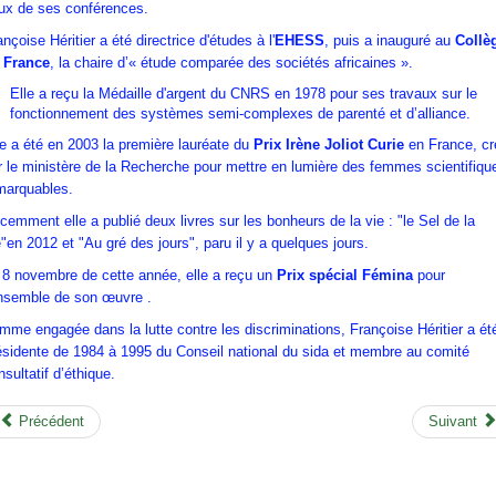
ux de ses conférences.
ançoise Héritier a été directrice d'études à l'
EHESS
, puis a inauguré au
Collè
 France
, la chaire d’« étude comparée des sociétés africaines ».
Elle a reçu la Médaille d'argent du CNRS en 1978 pour ses travaux sur le
fonctionnement des systèmes semi-complexes de parenté et d’alliance.
le a été
en 2003
la première lauréate du
Prix Irène Joliot Curie
en France, cr
r le ministère de la Recherche pour mettre en lumière des femmes scientifiqu
marquables.
cemment elle a publié deux livres sur les bonheurs de la vie : "le Sel de la
e"en 2012 et "Au gré des jours", paru il y a quelques jours.
 8 novembre de cette année, elle a reçu un
Prix spécial Fémina
pour
ensemble de son œuvre .
mme engagée dans la lutte contre les discriminations, Françoise Héritier a ét
ésidente de 1984 à 1995 du Conseil national du sida et membre au comité
nsultatif d’éthique.
Précédent
Suivant