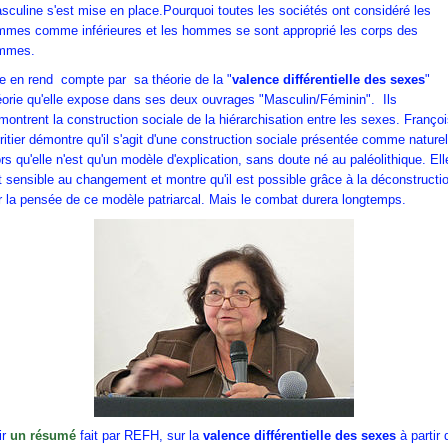
sculine s'est mise en place.Pourquoi toutes les sociétés ont considéré les
mmes comme inférieures et les hommes se sont approprié les corps des
mmes.
le en rend compte par sa théorie de la "
valence différentielle des sexes
"
éorie qu'elle expose dans ses deux ouvrages "Masculin/Féminin". Ils
montrent la construction sociale de la hiérarchisation entre les sexes. Franço
ritier démontre qu'il s'agit d'une construction sociale présentée comme naturel
ors qu'elle n'est qu'un modèle d'explication, sans doute né au paléolithique.
Ell
t sensible au changement
et montre qu'il est possible grâce à la déconstructi
r la pensée de ce modèle patriarcal. Mais le combat durera longtemps.
ir
un résumé
fait par REFH, sur la
valence différentielle des sexes
à partir 