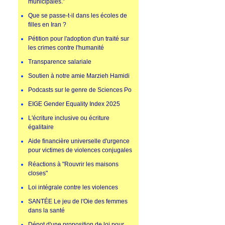
municipales.”
Que se passe-t-il dans les écoles de
filles en Iran ?
Pétition pour l'adoption d'un traité sur
les crimes contre l'humanité
Transparence salariale
Soutien à notre amie Marzieh Hamidi
Podcasts sur le genre de Sciences Po
EIGE Gender Equality Index 2025
L'écriture inclusive ou écriture
égalitaire
Aide financière universelle d'urgence
pour victimes de violences conjugales
Réactions à "Rouvrir les maisons
closes"
Loi intégrale contre les violences
SANTÉE Le jeu de l'Oie des femmes
dans la santé
Dépot d'une proposition de loi pour