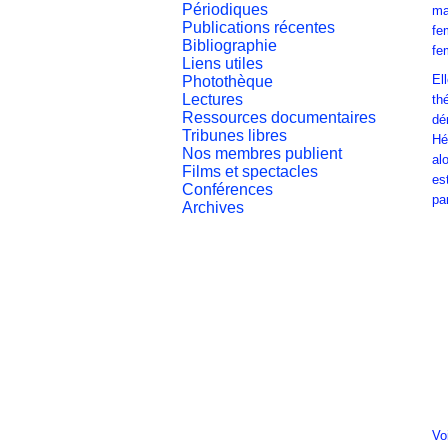
Périodiques
ma
Publications récentes
fe
Bibliographie
fe
Liens utiles
El
Photothèque
Lectures
th
Ressources documentaires
dé
Tribunes libres
Hé
Nos membres publient
al
Films et spectacles
es
Conférences
pa
Archives
Vo