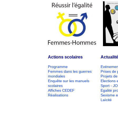
Actions scolaires
Actualit
Programme
Evénemen
Femmes dans les guerres
Prises de 
mondiales
Projets de 
Enquête sur les manuels
Elections e
scolaires
Sport - J
Affiches CEDEF
Egalité pr
Réalisations
Sexisme e
Laïcité