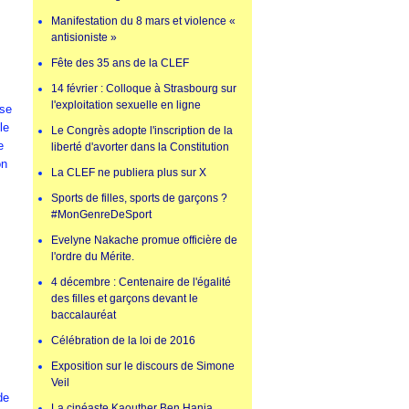
Manifestation du 8 mars et violence «
antisioniste »
Fête des 35 ans de la CLEF
14 février : Colloque à Strasbourg sur
l'exploitation sexuelle en ligne
ise
le
Le Congrès adopte l'inscription de la
e
liberté d'avorter dans la Constitution
on
La CLEF ne publiera plus sur X
Sports de filles, sports de garçons ?
#MonGenreDeSport
Evelyne Nakache promue officière de
l'ordre du Mérite.
4 décembre : Centenaire de l'égalité
des filles et garçons devant le
baccalauréat
Célébration de la loi de 2016
Exposition sur le discours de Simone
Veil
de
La cinéaste Kaouther Ben Hania