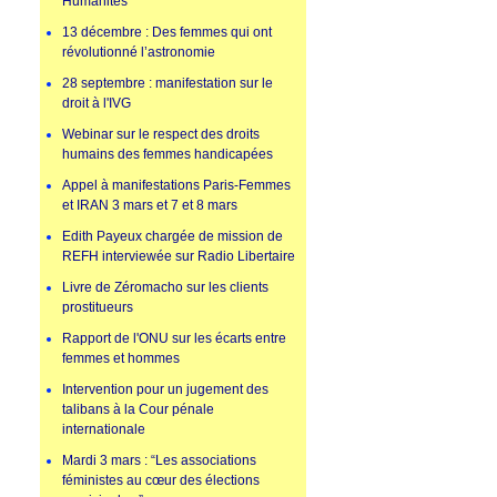
Humanités
13 décembre : Des femmes qui ont
révolutionné l’astronomie
28 septembre : manifestation sur le
droit à l'IVG
Webinar sur le respect des droits
humains des femmes handicapées
Appel à manifestations Paris-Femmes
et IRAN 3 mars et 7 et 8 mars
Edith Payeux chargée de mission de
REFH interviewée sur Radio Libertaire
Livre de Zéromacho sur les clients
prostitueurs
Rapport de l'ONU sur les écarts entre
femmes et hommes
Intervention pour un jugement des
talibans à la Cour pénale
internationale
Mardi 3 mars : “Les associations
féministes au cœur des élections