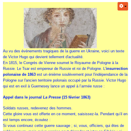
Au vu des événements tragiques de la guerre en Ukraine, voici un texte
de Victor Hugo qui devient tellement d'actualité.
En 1815, le Congrès de Vienne soumet le Royaume de Pologne à la
Russie. Le Tsar est empereur de Russie et roi de Pologne. L'
insurrection
polonaise de 1863
est un énième soulèvement pour l'indépendance de la
Pologne
sur l'ancien territoire polonais occupé par la Russie. Victor Hugo
qui est en exil à Guernesey lance un appel à l’armée russe :
Appel dans le journal
La Presse
(15 février 1863)
Soldats russes, redevenez des hommes.
Cette gloire vous est offerte en ce moment, saisissez-la.
Pendant qu’il en
est temps encore, écoutez :
Si vous continuez cette guerre sauvage ; si, vous, officiers, qui êtes de