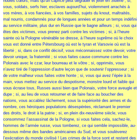
nobles cœurs, mais qu’un caprice peut dégrader et jeter en Sibérie ; si,
vous, soldats, serfs hier, esclaves aujourd’hui, violemment arrachés à
vos mères, à vos fiancées, à vos familles, sujets du knout, maltraités,
mal nourris, condamnés pour de longues années et pour un temps indéfini
au service militaire, plus dur en Russie que le bagne ailleurs ; si, vous qui
êtes des victimes, vous prenez parti contre les victimes ; si, à l’heure
sainte où la Pologne vénérable se dresse, à l’heure suprême où le choix
vous est donné entre Pétersbourg où est le tyran et Varsovie où est la
liberté ; si, dans ce conflit décisif, vous méconnaissez votre devoir, votre
devoir unique, la fraternité ; si vous faites cause commune contre les
Polonais avec le czar, leur bourreau et le vôtre ; si, opprimés, vous
n’avez tiré de l’oppression d’autre leçon que de soutenir l’oppresseur ; si
de votre malheur vous faites votre honte ; si, vous qui avez l’épée à la
main, vous mettez au service du despotisme, monstre lourd et faible qui
vous écrase tous, Russes aussi bien que Polonais, votre force aveugle et
dupe ; si, au lieu de vous retourner et de faire face au boucher des
nations, vous accablez lâchement, sous la supériorité des armes et du
nombre, ces héroïques populations désespérées, réclamant le premier
des droits, le droit à la patrie ; si, en plein dix-neuvième siècle, vous
consommez l’assassinat de la Pologne, si vous faites cela, sachez-le,
hommes de l’armée russe, vous tomberez, ce qui semble impossible, au-
dessous même des bandes américaines du Sud, et vous soulèverez
l’exécration du monde civilisé ! Les crimes de la force sont et restent des