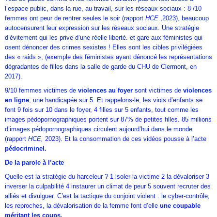
l’espace public, dans la rue, au travail, sur les réseaux sociaux : 8 /10
femmes ont peur de rentrer seules le soir (rapport
HCE
,2023), beaucoup
autocensurent leur expression sur les réseaux sociaux. Une stratégie
d’évitement qui les prive d’une réelle liberté. et gare aux féministes qui
osent dénoncer des crimes sexistes ! Elles sont les cibles privilégiées
des « raids », (exemple des féministes ayant dénoncé les représentations
dégradantes de filles dans la salle de garde du CHU de Clermont, en
2017).
9/10 femmes victimes de
violences au foyer
sont victimes de
violences
en ligne
, une handicapée sur 5. Et rappelons-le, les viols d’enfants se
font 9 fois sur 10 dans le foyer, 4 filles sur 5 enfants, tout comme les
images pédopornographiques portent sur 87% de petites filles. 85 millions
d’images pédopornographiques circulent aujourd’hui dans le monde
(rapport
HCE,
2023). Et la consommation de ces vidéos pousse à l’acte
pédocriminel.
De la parole à l’acte
Quelle est la stratégie du harceleur ? 1 isoler la victime 2 la dévaloriser 3
inverser la culpabilité 4 instaurer un climat de peur 5 souvent recruter des
alliés et divulguer. C’est la tactique du conjoint violent : le cyber-contrôle,
les reproches, la dévalorisation de la femme font d’elle
une coupable
méritant les coups.