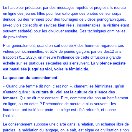
Le harceleur-prédateur, par des messages répétés et progressifs recrute
en ligne des jeunes filles pour leur extorquer des photos de leur corps
dénudé, ou des femmes pour des tournages de vidéos pornographiques,
(avec viols collectifs et sévices bien réels, insoutenables, la victime étant
souvent sédatée) pour les divulguer ensuite. Des techniques criminelles
de proxénètes.
Plus généralement, quand on sait que 55% des hommes regardent ces
vidéos pornocriminelles, et 51% de jeunes garçons parfois dès12 ans,
(rapport
HCE
2023), on mesure l’influence de cette diffusion à grande
échelle sur les pratiques sexuelles qui s’ensuivent. La
violence sexiste
est banalisée jusqu’au viol, voire le féminicide.
La question du consentement
« Quand une femme dit non, c’est non », clament les féministes, qu’on
n’entend guère :
la culture du viol est la culture du silence des
femmes
. Qui ne dit mot consent. Pire, comment dire non au harcèlement
en ligne, ou en actes ? Phénomène de meute le plus souvent : les
harceleurs ont isolé leur proie. Le piège est déjà refermé, et sonne
l’hallali.
Le consentement suppose une clarté dans la relation, un échange libre de
paroles, la médiation du langage, on le sait, est signe de civilisation sinon