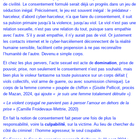
de civilité. Le consentement formulé serait déjà un progrès.dans un jeu de
séduction inégal. Précisément, le jeu est souvent inégal : le prédateur -
harceleur, d’abord cyber-harceleur, n’a que faire du consentement, il suit
sa pulsion primaire jusqu’à la violence, jusqu’au viol. Le viol n’est pas une
relation sexuelle, n’est pas une relation du tout, puisque sans empathie
avec l’autre. S’il y avait empathie, il n’y aurait pas de viol. Or justement
les contacts internet et le cyber-harcèlement déconnectent de la réalité
humaine sensible, facilitent cette propension à ne pas reconnaître
l’humanité de l’autre. Devenu.e simple corps.
Et chez les plus pervers, l’acte sexuel est acte de
domination
, prise de
pouvoir, prise, non seulement le consentement n’est pas souhaité, mais
bien plus le violeur fantasme sa toute puissance sur un corps défait (
viols collectifs, viol arme de guerre, ou avec soumission chimique). Le
corps de la femme comme « poupée de chiffon » (Gisèle Pellicot, procès
de Mazan, 2024, qui ajoute
« je suis une femme totalement détruite »).
« Le violent conjugal ne parvient pas à penser l’amour en dehors de la
prise »
(Camille Froidevaux-Mettrie, 2020)
En fait la notion de consentement fait peser une fois de plus la
responsabilité, voire la
culpabilité
, sur la victime. Au lieu de chercher du
côté du criminel : l’homme agresseur, le seul coupable.