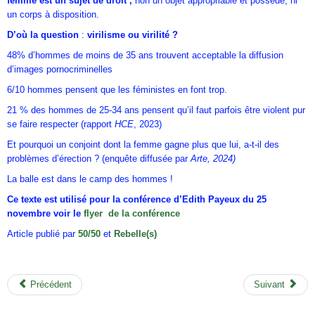
femme est un sujet de droit ,
non un objet appropriable et possédé, ni
un corps à disposition.
D’où la question
:
virilisme ou virilité ?
48% d’hommes de moins de 35 ans trouvent acceptable la diffusion
d’images pornocriminelles
6/10 hommes pensent que les féministes en font trop.
21 % des hommes de 25-34 ans pensent qu’il faut parfois être violent pur
se faire respecter (rapport
HCE
, 2023)
Et pourquoi un conjoint dont la femme gagne plus que lui, a-t-il des
problèmes d’érection ? (enquête diffusée par
Arte, 2024)
La balle est dans le camp des hommes !
Ce texte est utilisé pour la conférence d’Edith Payeux du 25
novembre voir le
flyer de la conférence
Article publié par
50/50
et
Rebelle(s)
Précédent
Suivant