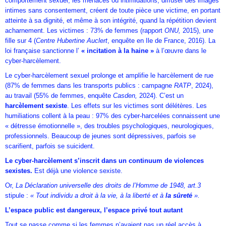
comportement sexuel, les menaces ou intimidations, diffuser des images
intimes sans consentement, créent de toute pièce une victime, en portant
atteinte à sa dignité, et même à son intégrité, quand la répétition devient
acharnement. Les victimes : 73% de femmes (rapport
ONU,
2015), une
fille sur 4 (
Centre Hubertine Auclert
, enquête en Ile de France, 2016). La
loi française sanctionne l’
« incitation à la haine »
à l’œuvre dans le
cyber-harcèlement.
Le cyber-harcèlement sexuel prolonge et amplifie le harcèlement de rue
(87% de femmes dans les transports publics : campagne
RATP
, 2024),
au travail (55% de femmes, enquête
Casden,
2024). C’est un
harcèlement sexiste
. Les effets sur les victimes sont délétères. Les
humiliations collent à la peau : 97% des cyber-harcelées connaissent une
« détresse émotionnelle », des troubles psychologiques, neurologiques,
professionnels. Beaucoup de jeunes sont dépressives, parfois se
scarifient, parfois se suicident.
Le cyber-harcèlement s’inscrit dans un continuum de violences
sexistes.
Est déjà une violence sexiste.
Or,
La Déclaration universelle des droits de l’Homme de 1948, art.3
stipule :
« Tout individu a droit à la vie, à la liberté et à
la sûreté
».
L’espace public est dangereux, l’espace privé tout autant
Tout se passe comme si les femmes n’avaient pas un réel accès à