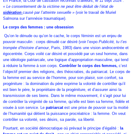
En France, la Cour de cassation reconnaît d’ailleurs, le 11 sept 2024 :
« Le
consentement de la victime ne peut être déduit de l’état de
sidération
causé par l’atteinte sexuelle »
(voir le travail de Muriel
Salmona sur l’amnésie traumatique).
Le corps des femmes : une obsession
Qu’on le dénude ou qu’on le cache, le corps féminin est un enjeu de
pouvoir masculin : corps dénudé car désiré (voir l’expo
Publicité, tu t’es
trompée d’histoire d’amour
, Paris, 1983) dans une vision androcentrée et
égocentrée. Corps voilé car désiré et possédé par un seul homme, dans
une idéologie patriarcale, une logique d’appropriation masculine, qui tend
à réduire la femme à son corps.
Contrôler le corps des femmes,
c’est
l’objectif premier des religions, des théocraties, du patriarcat. Le corps de
la femme est au service de l’homme, pour son plaisir, son confort, sa
progéniture : la domination du père exprime la volonté de contrôler qu’il
est bien le père, le propriétaire de la progéniture, et d’assurer ainsi la
transmission de ses biens. Dans le même mouvement, il s’agit pour lui
de contrôler la virginité de sa femme, qu’elle est bien sa femme, fidèle et
vouée à son service. Le
patriarcat
est une prise de pouvoir sur la moitié
de l’humanité qui détient la puissance procréatrice : la femme. On veut
contrôler sa volonté, ses désirs, sa parole, sa liberté.
Pourtant, en société démocratique où prévaut le principe d’égalité :
la