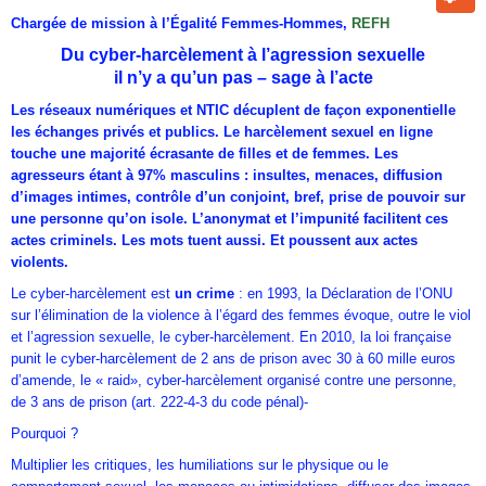
Chargée de mission à l’Égalité Femmes-Hommes,
REFH
Du cyber-harcèlement à l’agression sexuelle
il n’y a qu’un pas – sage à l’acte
Les réseaux numériques et NTIC décuplent de façon exponentielle
les échanges privés et publics. Le harcèlement sexuel en ligne
touche une majorité écrasante de filles et de femmes. Les
agresseurs étant à 97% masculins : insultes, menaces, diffusion
d’images intimes, contrôle d’un conjoint, bref, prise de pouvoir sur
une personne qu’on isole. L’anonymat et l’impunité facilitent ces
actes criminels. Les mots tuent aussi. Et poussent aux actes
violents.
Le cyber-harcèlement est
un crime
: en 1993, la Déclaration de l’ONU
sur l’élimination de la violence à l’égard des femmes évoque, outre le viol
et l’agression sexuelle, le cyber-harcèlement. En 2010, la loi française
punit le cyber-harcèlement de 2 ans de prison avec 30 à 60 mille euros
d’amende, le « raid», cyber-harcèlement organisé contre une personne,
de 3 ans de prison (art. 222-4-3 du code pénal)-
Pourquoi ?
Multiplier les critiques, les humiliations sur le physique ou le