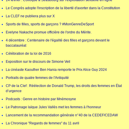
14 février : Colloque à Strasbourg sur l'exploitation sexuelle en ligne
Le Congrès adopte l'inscription de la liberté d'avorter dans la Constitution
La CLEF ne publiera plus sur X
Sports de filles, sports de garçons ? #MonGenreDeSport
Evelyne Nakache promue officière de l'ordre du Mérite.
4 décembre : Centenaire de l'égalité des filles et garçons devant le
baccalauréat
Célébration de la loi de 2016
Exposition sur le discours de Simone Veil
La cinéaste Kaouther Ben Hania remporte le Prix Alice Guy 2024
Portraits de quatre femmes de l'Antiquité
CP de la Clef : Réélection de Donald Trump, les droits des femmes en État
d’urgence
Podcasts : Genre en histoire par Mnémosyne
Le Patronage laïque Jules Vallès met les femmes à l'honneur
Lancement de la recommandation générale n°40 de la CEDEF/CEDAW
La Chronique "Regards de femmes" du 11 avril