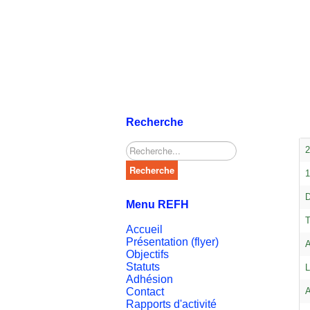
Recherche
Rechercher
2
Recherche
1
D
Menu REFH
T
Accueil
Présentation (flyer)
A
Objectifs
Statuts
L
Adhésion
Contact
A
Rapports d'activité