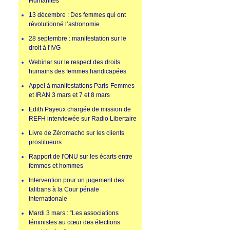
Humanités
13 décembre : Des femmes qui ont
révolutionné l’astronomie
28 septembre : manifestation sur le
droit à l'IVG
Webinar sur le respect des droits
humains des femmes handicapées
Appel à manifestations Paris-Femmes
et IRAN 3 mars et 7 et 8 mars
Edith Payeux chargée de mission de
REFH interviewée sur Radio Libertaire
Livre de Zéromacho sur les clients
prostitueurs
Rapport de l'ONU sur les écarts entre
femmes et hommes
Intervention pour un jugement des
talibans à la Cour pénale
internationale
Mardi 3 mars : “Les associations
féministes au cœur des élections