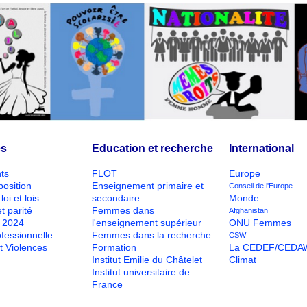
és
Education et recherche
International
ts
FLOT
Europe
position
Enseignement primaire et
Conseil de l'Europe
loi et lois
secondaire
Monde
t parité
Femmes dans
Afghanistan
O 2024
l'enseignement supérieur
ONU Femmes
ofessionnelle
Femmes dans la recherche
CSW
t Violences
Formation
La CEDEF/CEDA
Institut Emilie du Châtelet
Climat
Institut universitaire de
France