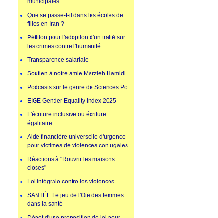
municipales.”
Que se passe-t-il dans les écoles de
filles en Iran ?
Pétition pour l'adoption d'un traité sur
les crimes contre l'humanité
Transparence salariale
Soutien à notre amie Marzieh Hamidi
Podcasts sur le genre de Sciences Po
EIGE Gender Equality Index 2025
L'écriture inclusive ou écriture
égalitaire
Aide financière universelle d'urgence
pour victimes de violences conjugales
Réactions à "Rouvrir les maisons
closes"
Loi intégrale contre les violences
SANTÉE Le jeu de l'Oie des femmes
dans la santé
Dépot d'une proposition de loi pour