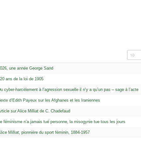
Afficha
026, une année George Sand
20 ans de la loi de 1905
u cyber-harcèlement à l’agression sexuelle il n’y a qu’un pas – sage à l’acte
exte d’Edith Payeux sur les Afghanes et les Iraniennes
rticle sur Alice Milliat de C. Chadefaud
e féminisme n’a jamais tué personne, la misogynie tue tous les jours
lice Milliat, pionnière du sport féminin, 1884-1957