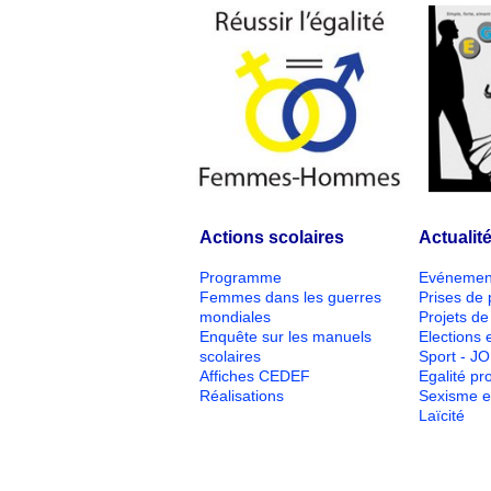
Actions scolaires
Actualit
Programme
Evénemen
Femmes dans les guerres
Prises de 
mondiales
Projets de 
Enquête sur les manuels
Elections e
scolaires
Sport - J
Affiches CEDEF
Egalité pr
Réalisations
Sexisme e
Laïcité