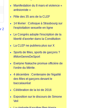
Manifestation du 8 mars et violence «
antisioniste »
Fête des 35 ans de la CLEF
14 février : Colloque à Strasbourg sur
l'exploitation sexuelle en ligne
r 2
Le Congrès adopte l'inscription de la
liberté d'avorter dans la Constitution
La CLEF ne publiera plus sur X
Sports de filles, sports de garçons ?
#MonGenreDeSport
Evelyne Nakache promue officière de
l'ordre du Mérite.
4 décembre : Centenaire de l'égalité
des filles et garçons devant le
baccalauréat
Célébration de la loi de 2016
Exposition sur le discours de Simone
Veil
La cinéaste Kaouther Ben Hania