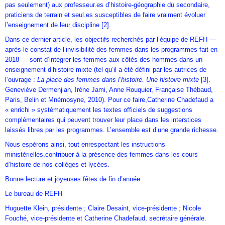
pas seulement) aux professeur.es d’histoire-géographie du secondaire,
praticiens de terrain et seul.es susceptibles de faire vraiment évoluer
l’enseignement de leur discipline
[2]
.
Dans ce dernier article, les objectifs recherchés par l’équipe de REFH —
après le constat de l’invisibilité des femmes dans les programmes fait en
2018 — sont d’intégrer les femmes aux côtés des hommes dans un
enseignement d’histoire mixte (tel qu’il a été défini par les autrices de
l’ouvrage :
La place des femmes dans l’histoire. Une histoire mixte
[3].
Geneviève Dermenjian, Irène Jami, Anne Rouquier, Française Thébaud,
Paris, Belin et Mnémosyne, 2010). Pour ce faire,Catherine Chadefaud a
« enrichi » systématiquement les textes officiels de suggestions
complémentaires qui peuvent trouver leur place dans les interstices
laissés libres par les programmes. L’ensemble est d’une grande richesse.
Nous espérons ainsi, tout enrespectant les instructions
ministérielles,contribuer à la présence des femmes dans les cours
d’histoire de nos collèges et lycées.
Bonne lecture et joyeuses fêtes de fin d’année.
Le bureau de REFH
Huguette Klein, présidente ; Claire Desaint, vice-présidente ; Nicole
Fouché, vice-présidente et Catherine Chadefaud, secrétaire générale.