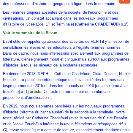
des professeurs d’histoire et géographie) figure dans le sommaire :
Les Femmes toujours absentes de la société, de l’économie et des
civilisations. Un constat accablant dans les nouveaux programmes
re
d’Histoire de lycée (2de, 1
et Terminale)
(Catherine CHADEFAUD)
p.15
Voir le sommaire de la Revue
Est-il utile de rappeler qu’au cœur des activités de REFH il y a l’espoir de
sensibiliser les élèves et les éducateurs à l’égalité femmes hommes.
Dans ce cadre, nous nous intéressons spécialement aux programmes de
littérature, d’enseignement moral et civique mais surtout aux programmes
d’histoire, à tous les niveaux de la scolarité secondaire.
En décembre 2018, REFH — Catherine Chadefaud, Claire Desaint, Nicole
Fouché — a publié une étude critique sur l’invisibilité des femmes dans
lesprogrammesde 2015 et dans les manuels de 2016 [de la sixième à la
troisième] » [1]
article
. Ce texte se termine par de nombreuses
propositions d’amélioration...
En 2019, nous nous sommes penchées sur les nouveaux programmes
d’histoire (réforme du baccalauréat) de la seconde à la terminale. Notre
texte, rédigé par Catherine Chadefaud (avec le soutien de Claire Desaint
et de Nicole Fouché) a intéressé la revue
Historiens et géographes (H &
G)
, revue scientifique à comité de lecture, essentiellement destinée (mais