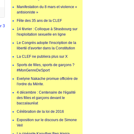
Manifestation du 8 mars et violence «
antisioniste »
Fête des 35 ans de la CLEF
r 3
14 février : Colloque à Strasbourg sur
l'exploitation sexuelle en ligne
Le Congrès adopte l'inscription de la
liberté d'avorter dans la Constitution
La CLEF ne publiera plus sur X
Sports de filles, sports de garçons ?
#MonGenreDeSport
Evelyne Nakache promue officière de
l'ordre du Mérite.
4 décembre : Centenaire de l'égalité
des filles et garçons devant le
baccalauréat
Célébration de la loi de 2016
Exposition sur le discours de Simone
Veil
La cinéaste Kaouther Ben Hania