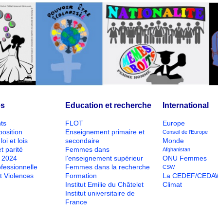
és
Education et recherche
International
ts
FLOT
Europe
position
Enseignement primaire et
Conseil de l'Europe
loi et lois
secondaire
Monde
t parité
Femmes dans
Afghanistan
O 2024
l'enseignement supérieur
ONU Femmes
ofessionnelle
Femmes dans la recherche
CSW
t Violences
Formation
La CEDEF/CEDA
Institut Emilie du Châtelet
Climat
Institut universitaire de
France