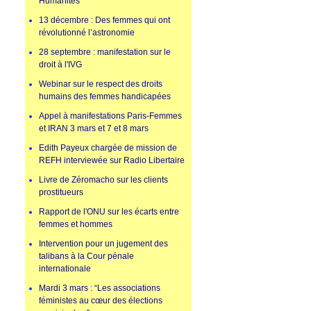
Humanités
13 décembre : Des femmes qui ont
révolutionné l’astronomie
28 septembre : manifestation sur le
droit à l'IVG
Webinar sur le respect des droits
humains des femmes handicapées
Appel à manifestations Paris-Femmes
et IRAN 3 mars et 7 et 8 mars
Edith Payeux chargée de mission de
REFH interviewée sur Radio Libertaire
Livre de Zéromacho sur les clients
prostitueurs
Rapport de l'ONU sur les écarts entre
femmes et hommes
Intervention pour un jugement des
talibans à la Cour pénale
internationale
Mardi 3 mars : “Les associations
féministes au cœur des élections