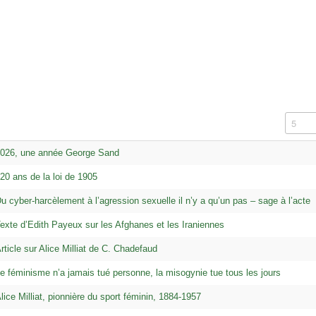
Afficha
026, une année George Sand
20 ans de la loi de 1905
u cyber-harcèlement à l’agression sexuelle il n’y a qu’un pas – sage à l’acte
exte d’Edith Payeux sur les Afghanes et les Iraniennes
rticle sur Alice Milliat de C. Chadefaud
e féminisme n’a jamais tué personne, la misogynie tue tous les jours
lice Milliat, pionnière du sport féminin, 1884-1957