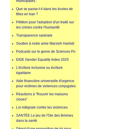
municipales.”
Que se passe-t-il dans les écoles de
filles en Iran ?
Pétition pour l'adoption d'un traité sur
les crimes contre l'humanité
Transparence salariale
Soutien à notre amie Marzieh Hamidi
Podcasts sur le genre de Sciences Po
EIGE Gender Equality Index 2025
L'écriture inclusive ou écriture
égalitaire
Aide financière universelle d'urgence
pour victimes de violences conjugales
Réactions à "Rouvrir les maisons
closes"
Loi intégrale contre les violences
SANTÉE Le jeu de l'Oie des femmes
dans la santé
Dépot d'une proposition de loi pour