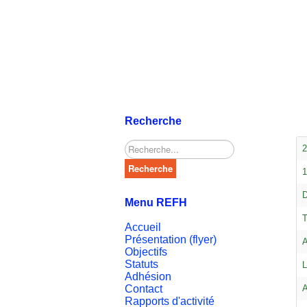
Recherche
Rechercher
2
Recherche
1
D
Menu REFH
T
Accueil
Présentation (flyer)
A
Objectifs
Statuts
L
Adhésion
Contact
A
Rapports d'activité