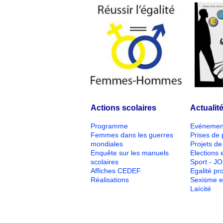
Actions scolaires
Actualit
Programme
Evénemen
Femmes dans les guerres
Prises de 
mondiales
Projets de 
Enquête sur les manuels
Elections e
scolaires
Sport - J
Affiches CEDEF
Egalité pr
Réalisations
Sexisme e
Laïcité