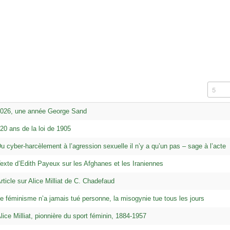
Afficha
026, une année George Sand
20 ans de la loi de 1905
u cyber-harcèlement à l’agression sexuelle il n’y a qu’un pas – sage à l’acte
exte d’Edith Payeux sur les Afghanes et les Iraniennes
rticle sur Alice Milliat de C. Chadefaud
e féminisme n’a jamais tué personne, la misogynie tue tous les jours
lice Milliat, pionnière du sport féminin, 1884-1957