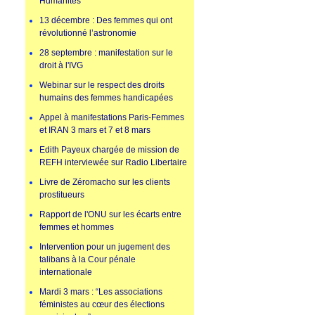
Humanités
13 décembre : Des femmes qui ont
révolutionné l’astronomie
28 septembre : manifestation sur le
droit à l'IVG
Webinar sur le respect des droits
humains des femmes handicapées
Appel à manifestations Paris-Femmes
et IRAN 3 mars et 7 et 8 mars
Edith Payeux chargée de mission de
REFH interviewée sur Radio Libertaire
Livre de Zéromacho sur les clients
prostitueurs
Rapport de l'ONU sur les écarts entre
femmes et hommes
Intervention pour un jugement des
talibans à la Cour pénale
internationale
Mardi 3 mars : “Les associations
féministes au cœur des élections