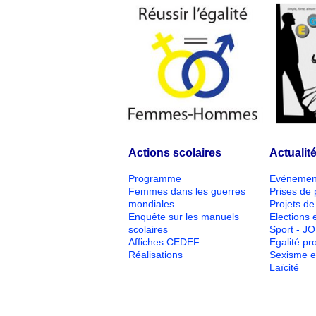
Actions scolaires
Actualit
Programme
Evénemen
Femmes dans les guerres
Prises de 
mondiales
Projets de 
Enquête sur les manuels
Elections e
scolaires
Sport - J
Affiches CEDEF
Egalité pr
Réalisations
Sexisme e
Laïcité