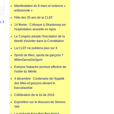
Manifestation du 8 mars et violence «
antisioniste »
Fête des 35 ans de la CLEF
r 3
14 février : Colloque à Strasbourg sur
l'exploitation sexuelle en ligne
Le Congrès adopte l'inscription de la
liberté d'avorter dans la Constitution
La CLEF ne publiera plus sur X
Sports de filles, sports de garçons ?
#MonGenreDeSport
Evelyne Nakache promue officière de
l'ordre du Mérite.
4 décembre : Centenaire de l'égalité
des filles et garçons devant le
baccalauréat
Célébration de la loi de 2016
Exposition sur le discours de Simone
Veil
La cinéaste Kaouther Ben Hania