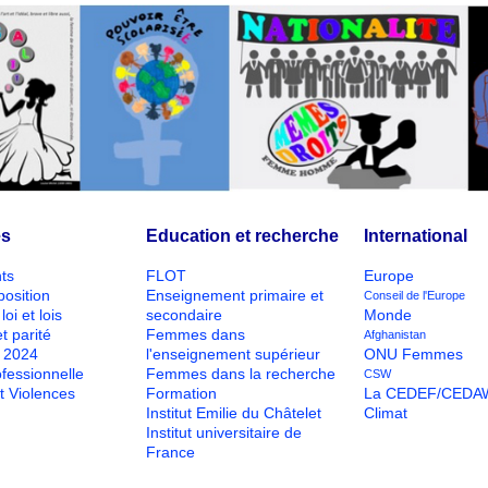
és
Education et recherche
International
ts
FLOT
Europe
position
Enseignement primaire et
Conseil de l'Europe
loi et lois
secondaire
Monde
t parité
Femmes dans
Afghanistan
O 2024
l'enseignement supérieur
ONU Femmes
ofessionnelle
Femmes dans la recherche
CSW
t Violences
Formation
La CEDEF/CEDA
Institut Emilie du Châtelet
Climat
Institut universitaire de
France