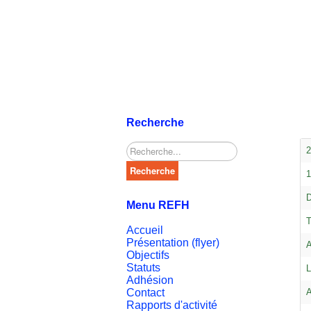
Recherche
Rechercher
2
Recherche
1
D
Menu REFH
T
Accueil
Présentation (flyer)
A
Objectifs
Statuts
L
Adhésion
Contact
A
Rapports d'activité