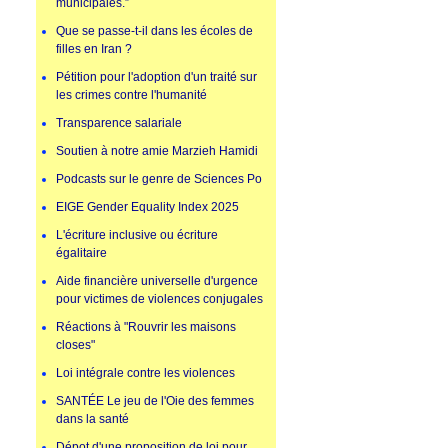
municipales.”
Que se passe-t-il dans les écoles de
filles en Iran ?
Pétition pour l'adoption d'un traité sur
les crimes contre l'humanité
Transparence salariale
Soutien à notre amie Marzieh Hamidi
Podcasts sur le genre de Sciences Po
EIGE Gender Equality Index 2025
L'écriture inclusive ou écriture
égalitaire
Aide financière universelle d'urgence
pour victimes de violences conjugales
Réactions à "Rouvrir les maisons
closes"
Loi intégrale contre les violences
SANTÉE Le jeu de l'Oie des femmes
dans la santé
Dépot d'une proposition de loi pour